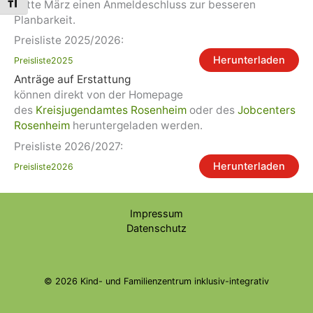
Schrift vergrößern
Mitte März einen Anmeldeschluss zur besseren
Planbarkeit.
Preisliste 2025/2026:
Herunterladen
Preisliste2025
Anträge auf Erstattung
können direkt von der Homepage
des
Kreisjugendamtes Rosenheim
oder des
Jobcenters
Rosenheim
heruntergeladen werden.
Preisliste 2026/2027:
Herunterladen
Preisliste2026
Impressum
Datenschutz
© 2026 Kind- und Familienzentrum inklusiv-integrativ